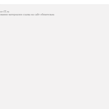
or-IT.ru
овании материалов ссылка на сайт обязательна