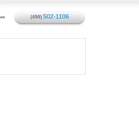
502-1106
(499)
sion